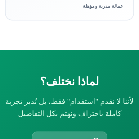
عمالة مدربة ومؤهلة
لماذا نختلف؟
لأننا لا نقدم "استقدام" فقط، بل نُدير تجربة
كاملة باحتراف ونهتم بكل التفاصيل